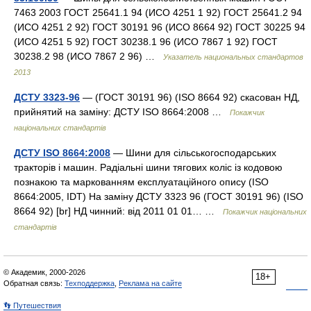
7463 2003 ГОСТ 25641.1 94 (ИСО 4251 1 92) ГОСТ 25641.2 94
(ИСО 4251 2 92) ГОСТ 30191 96 (ИСО 8664 92) ГОСТ 30225 94
(ИСО 4251 5 92) ГОСТ 30238.1 96 (ИСО 7867 1 92) ГОСТ
30238.2 98 (ИСО 7867 2 96) …
Указатель национальных стандартов
2013
ДСТУ 3323-96
— (ГОСТ 30191 96) (ISO 8664 92) скасован НД,
прийнятий на заміну: ДСТУ ISO 8664:2008 …
Покажчик
національних стандартів
ДСТУ ISO 8664:2008
— Шини для сільськогосподарських
тракторів і машин. Радіальні шини тягових коліс із кодовою
познакою та маркованням експлуатаційного опису (ISO
8664:2005, IDT) На заміну ДСТУ 3323 96 (ГОСТ 30191 96) (ISO
8664 92) [br] НД чинний: від 2011 01 01… …
Покажчик національних
стандартів
© Академик, 2000-2026
18+
Обратная связь:
Техподдержка
,
Реклама на сайте
👣 Путешествия