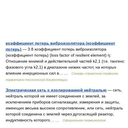
коэффициент потерь виброизолятора (коэффициент
потерь)
— 3.8 коэффициент потерь виброизолятора
(коэффициент потерь) (loss factor of resilient element) η:
Отношение мнимой и действительной частей k2,1 (т.е. тангенс
фазового угла k2,1) в диапазоне низких частот, на которых
влияние инерционных сил в… …
Словарь-справочник терминов
нормативно-технической документации
Электрическая сеть с изолированной нейтралью
— сеть,
нейтраль которой не имеет соединения с землей, за
исключением приборов сигнализации, измерения и защиты,
имеющих весьма высокое сопротивление, или сеть, нейтраль
которой соединена с землей через дугогасящий реактор,
индуктивность которого… …
Официальная терминология